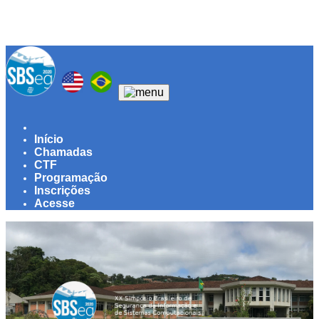
(current)
Início
Chamadas
CTF
Programação
Inscrições
Acesse