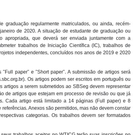
 graduação regularmente matriculados, ou ainda, recém-
janeiro de 2020. A situação de estudante de graduação ou
 apropriada, que deverá ser enviada juntamente com a
eter trabalhos de Iniciação Científica (IC), trabalhos de
rojetos independentes, concluídos nos anos de 2019 e 2020
"Full paper" e "Short paper". A submissão de artigos será
sbc.org.br). Os artigos podem ser escritos em português ou
s artigos a serem submetidos ao SBSeg devem representar
ão de artigos que estejam em processo de revisão ou que já
. Cada artigo está limitado a 14 páginas (Full paper) e 8
 e referências. Anexos são permitidos, mas não devem constar
respectivas categorias. Os trabalhos devem ser formatados
seus trabalhos aceitos no WTICG terão suas inscrições no