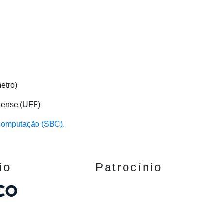
etro)
inense (UFF)
 Computação (SBC).
io
Patrocínio