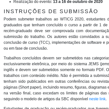
Realização do evento:
13 a 16 de outubro de 2020
INSTRUÇÕES DE SUBMISSÃO
Podem submeter trabalhos ao WTICG 2020, estudantes de
graduados que tenham concluído o curso a partir de 1 de 
recém-graduado deve ser comprovada com documentação
submissão do trabalho. Os autores estão convidados a subm
conclusão de curso (TCC), implementações de software e p
ou em fase de conclusão.
Trabalhos concluídos devem ser submetidos nas categorias 
exclusivamente eletrônica, por meio do sistema JEMS (jems.
inglês e devem ser submetidos somente no formato PDF. O
trabalhos com conteúdo inédito. Não é permitida a submiss
tenham sido publicados em outras conferências ou revistas
páginas (Short paper), incluindo resumo, figuras, diagramas
na versão final, caso excedam os limites de páginas das 
seguindo o modelo de artigos da SBC disponível
neste link
.
Estudantes de graduação ou recém-graduados que tiverem 